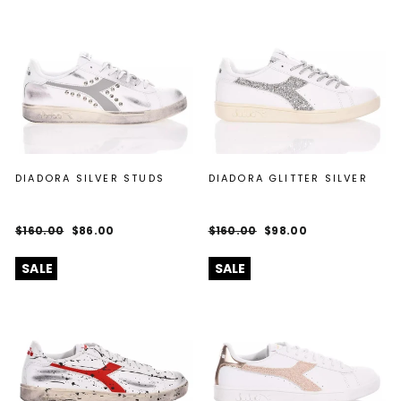
DIADORA SILVER STUDS
DIADORA GLITTER SILVER
Regular
Sale
Regular
Sale
$160.00
$86.00
$160.00
$98.00
price
price
price
price
SALE
SALE