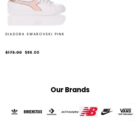
DIADORA SWAROVSKI PINK
Regular
Sale
$173.00
$86.00
price
price
Our Brands