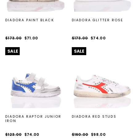
DIADORA PAINT BLACK
DIADORA GLITTER ROSE
Regular
Sale
Regular
Sale
$173.00
$71.00
$173.00
$74.00
price
price
price
price
SALE
SALE
DIADORA RAPTOR JUNIOR
DIADORA RED STUDS
IRON
Regular
Sale
Regular
Sale
$123.00
$74.00
$160.00
$98.00