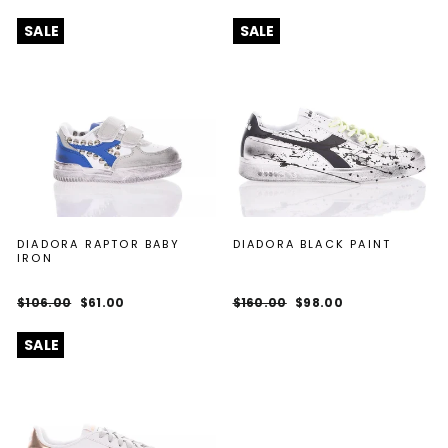
price
price
price
price
SALE
SALE
DIADORA RAPTOR BABY
DIADORA BLACK PAINT
IRON
Regular
Sale
Regular
Sale
$106.00
$61.00
$160.00
$98.00
price
price
price
price
SALE